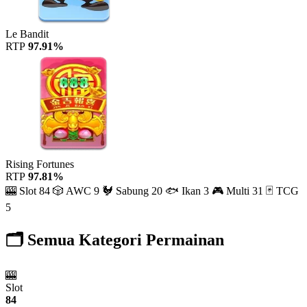
Le Bandit
RTP
97.91%
Rising Fortunes
RTP
97.81%
🎰 Slot
84
🎲 AWC
9
🐓 Sabung
20
🐟 Ikan
3
🎮 Multi
31
🃏 TCG
5
🗂️ Semua Kategori Permainan
🎰
Slot
84