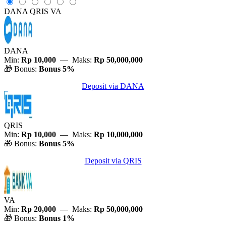
DANA
QRIS
VA
DANA
Min:
Rp 10,000
— Maks:
Rp 50,000,000
🎁 Bonus:
Bonus 5%
Deposit via DANA
QRIS
Min:
Rp 10,000
— Maks:
Rp 10,000,000
🎁 Bonus:
Bonus 5%
Deposit via QRIS
VA
Min:
Rp 20,000
— Maks:
Rp 50,000,000
🎁 Bonus:
Bonus 1%