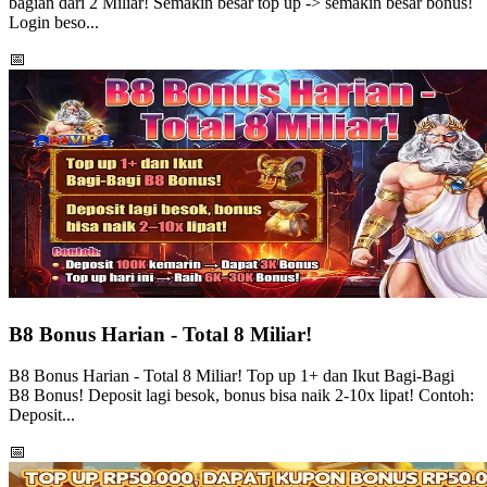
bagian dari 2 Miliar! Semakin besar top up -> semakin besar bonus!
Login beso...
📅
B8 Bonus Harian - Total 8 Miliar!
B8 Bonus Harian - Total 8 Miliar! Top up 1+ dan Ikut Bagi-Bagi
B8 Bonus! Deposit lagi besok, bonus bisa naik 2-10x lipat! Contoh:
Deposit...
📅