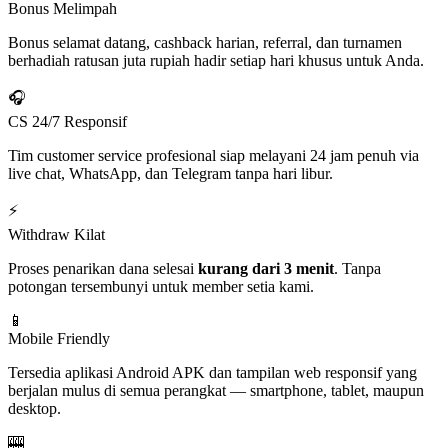
Bonus Melimpah
Bonus selamat datang, cashback harian, referral, dan turnamen
berhadiah ratusan juta rupiah hadir setiap hari khusus untuk Anda.
🎧
CS 24/7 Responsif
Tim customer service profesional siap melayani 24 jam penuh via
live chat, WhatsApp, dan Telegram tanpa hari libur.
⚡
Withdraw Kilat
Proses penarikan dana selesai
kurang dari 3 menit
. Tanpa
potongan tersembunyi untuk member setia kami.
📱
Mobile Friendly
Tersedia aplikasi Android APK dan tampilan web responsif yang
berjalan mulus di semua perangkat — smartphone, tablet, maupun
desktop.
🎰