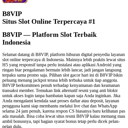
B8VIP
Situs Slot Online Terpercaya #1
B8VIP — Platform Slot Terbaik
Indonesia
Selamat datang di B8VIP, platform hiburan digital penyedia layanan
slot online terpercaya di Indonesia. Mainnya lebih praktis lewat situs
H5 yang responsif tanpa perlu instalasi atau aplikasi Android yang
ringan biar pengalaman bermain lebih lancar, jadi jangan langsung
terpaku sama promo saja. Pilihan slot gacor hari ini di B8VIP bikin
peluang menang jackpot terasa lebih terbuka untuk tiap anggota.
B8VIP berkomitmen penuh terhadap kenyamanan dan keamanan
transaksi member. Temukan link alternatif resmi yang anti blokir
untuk akses login tanpa hambatan kapan saja Anda inginkan. Jika
Anda mengalami kendala saat proses daftar atau deposit, layanan
pengguna kami siap membantu melalui live chat dan WhatsApp
selama 24 jam penuh, karena respon CS biasanya baru kelihatan pas
ada masalah. Bisa coba lewat situs resmi B8VIP kalau memang mau
ambil bonusnya, tapi bagian syarat bonus tetap perlu dicek pelan-
pelan dulu.