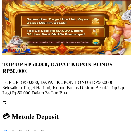
TOP UP RP50.000, DAPAT KUPON BONUS
RP50.000!
TOP UP RP50.000, DAPAT KUPON BONUS RP50.000!
Selesaikan Target Hari Ini, Kupon Bonus Dikirim Besok! Top Up
Lagi Rp50.000 Dalam 24 Jam Bua...
📅
💳 Metode Deposit