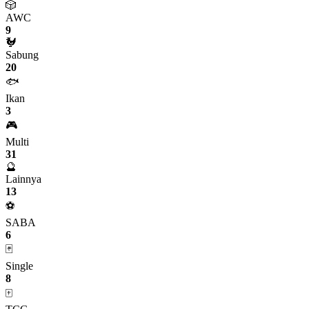
🎲
AWC
9
🐓
Sabung
20
🐟
Ikan
3
🎮
Multi
31
🔮
Lainnya
13
⚽
SABA
6
🃏
Single
8
🀄