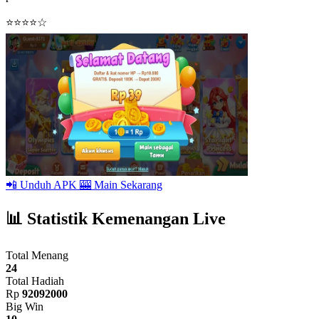
⭐⭐⭐⭐☆
📲 Unduh APK
🎰 Main Sekarang
📊 Statistik Kemenangan Live
Total Menang
24
Total Hadiah
Rp
92092000
Big Win