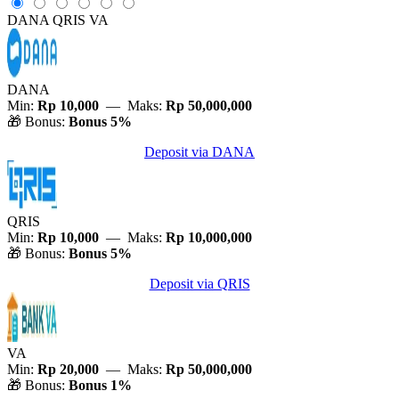
DANA
QRIS
VA
DANA
Min:
Rp 10,000
— Maks:
Rp 50,000,000
🎁 Bonus:
Bonus 5%
Deposit via DANA
QRIS
Min:
Rp 10,000
— Maks:
Rp 10,000,000
🎁 Bonus:
Bonus 5%
Deposit via QRIS
VA
Min:
Rp 20,000
— Maks:
Rp 50,000,000
🎁 Bonus:
Bonus 1%