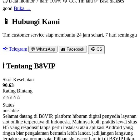
⏱ Data monitor 7 hari: 100%
🔄 Cek 1m lalu
✅ Bisa diakses
good
Buka →
📱 Hubungi Kami
Tim customer service siap membantu 24 jam sehari, 7 hari seminggu
📢 Telegram
💬 WhatsApp
👥 Facebook
🎧 CS
ℹ️ Tentang B8VIP
Skor Kesehatan
90.63
Rating Bintang
⭐⭐⭐⭐☆
Status
unstable
Selamat datang di B8VIP, platform hiburan digital penyedia layanan
slot online terpercaya di Indonesia. Mainnya lebih praktis lewat situs
H5 yang responsif tanpa perlu instalasi atau aplikasi Android yang
ringan biar pengalaman bermain lebih lancar, jadi jangan langsung
terpaku sama promo saja. Pilihan slot gacor hari ini di B8VIP bikin