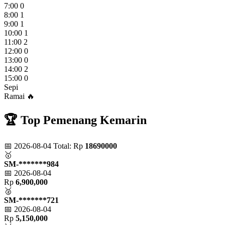
7:00
0
8:00
1
9:00
1
10:00
1
11:00
2
12:00
0
13:00
0
14:00
2
15:00
0
Sepi
Ramai 🔥
🏆 Top Pemenang Kemarin
📅 2026-08-04
Total: Rp
18690000
🥇
SM-*******984
📅 2026-08-04
Rp
6,900,000
🥈
SM-*******721
📅 2026-08-04
Rp
5,150,000