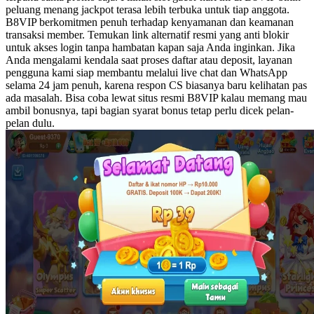
peluang menang jackpot terasa lebih terbuka untuk tiap anggota.
B8VIP berkomitmen penuh terhadap kenyamanan dan keamanan
transaksi member. Temukan link alternatif resmi yang anti blokir
untuk akses login tanpa hambatan kapan saja Anda inginkan. Jika
Anda mengalami kendala saat proses daftar atau deposit, layanan
pengguna kami siap membantu melalui live chat dan WhatsApp
selama 24 jam penuh, karena respon CS biasanya baru kelihatan pas
ada masalah. Bisa coba lewat situs resmi B8VIP kalau memang mau
ambil bonusnya, tapi bagian syarat bonus tetap perlu dicek pelan-
pelan dulu.