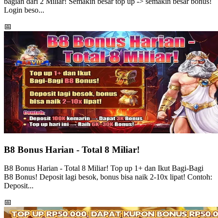
bagian dari 2 Miliar! Semakin besar top up -> semakin besar bonus!
Login beso...
📅
B8 Bonus Harian - Total 8 Miliar!
B8 Bonus Harian - Total 8 Miliar! Top up 1+ dan Ikut Bagi-Bagi
B8 Bonus! Deposit lagi besok, bonus bisa naik 2-10x lipat! Contoh:
Deposit...
📅