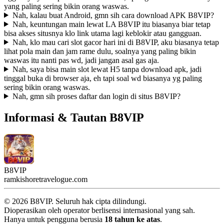
yang paling sering bikin orang waswas.
Nah, kalau buat Android, gmn sih cara download APK B8VIP?
Nah, keuntungan main lewat LA B8VIP itu biasanya biar tetap
bisa akses situsnya klo link utama lagi keblokir atau gangguan.
Nah, klo mau cari slot gacor hari ini di B8VIP, aku biasanya tetap
lihat pola main dan jam rame dulu, soalnya yang paling bikin
waswas itu nanti pas wd, jadi jangan asal gas aja.
Nah, saya bisa main slot lewat H5 tanpa download apk, jadi
tinggal buka di browser aja, eh tapi soal wd biasanya yg paling
sering bikin orang waswas.
Nah, gmn sih proses daftar dan login di situs B8VIP?
Informasi & Tautan B8VIP
B8VIP
ramkishoretravelogue.com
© 2026 B8VIP. Seluruh hak cipta dilindungi.
Dioperasikan oleh operator berlisensi internasional yang sah.
Hanya untuk pengguna berusia
18 tahun ke atas
.