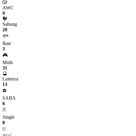
🎲
AWC
9
🐓
Sabung
20
🐟
Ikan
3
🎮
Multi
31
🔮
Lainnya
13
⚽
SABA
6
🃏
Single
8
🀄